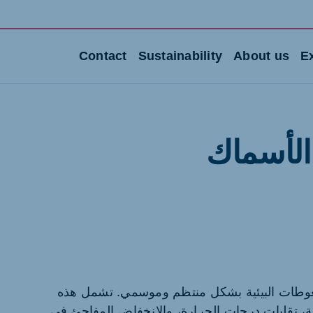
Contact
Sustainability
About us
E
الأسماك
Portugal
Portuguese
لضغوطات البيئية بشكل منتظم وموسمي. تشمل هذه
Serbia
، تقلبات درجات الحرارة، والانخفاض المفاجئ في
Serbian