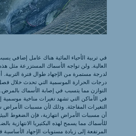
pia (Koudijs)
Egypt (Koudijs)
English
English
ine (Koudijs)
Brasil
Ukrainian
Portuguese
في تربية الأحياء المائية هناك عامل إضافي يسبب
Koudijs Export
العالية. ولن تواجه الأسماك المستزرعة مثل هذه 
English
لدرجة مستمرة من الإجهاد طوال فترة التربية. 
درجات الحرارة الموسمية التي تحدث خلال فصل
التوازن مما يتسبب في إصابة الأسماك بالمرض. تميل
في الأماكن التي تشهد تغيرات مناخية موسمية إ
التغيرات المفاجئة. وذلك لأن مسببات الأمراض ستك
أن مسببات الأمراض انتهازية، فإن الضغوط البيئية
للأسماك مما يسمح لهذه البكتيريا الانتهازية ب
المرتفعة إلى زيادة مستويات الإجهاد الأساسية