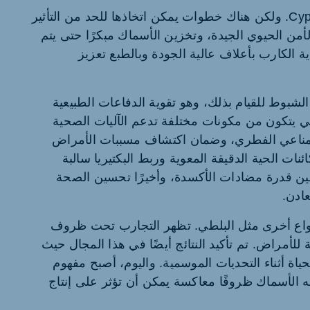
لسوء الحظ لا يوجد علاج لفيروس الهربس Cyprinid. ولكن هناك خطوات يمكن اتخاذها للحد من التأثير
لأمن الحيوي الجيدة، وتخزين الأسماك مبكرًا حتى يتم
غذية الكارب بأعلاف عالية الجودة وبالطبع تعزيز
 صحة سمك الشبوط للقيام بذلك، وهو تقوية الدفاعات الطبيعية
Carp Hea هو مفهوم صحي يتكون من مكونات مختلفة تدعم الآليات الصحية
المناعي الفطري، وضمان اكتشاف مسببات الأمراض
ات الحية الدقيقة المعوية وربط البكتيريا سالبة
ين قدرة مضادات الأكسدة، وأخيرًا تحسين الصحة
عادن.
أنواع أخرى مثل البلطي. تظهر التجارب تحت ظروف
 للأمراض. تم تأكيد النتائج أيضًا في هذا المجال حيث
حياة أثناء التحديات الموسمية. واليوم، أصبح مفهوم
تواجه الأسماك ظروفًا معاكسة يمكن أن تؤثر على إنتاج